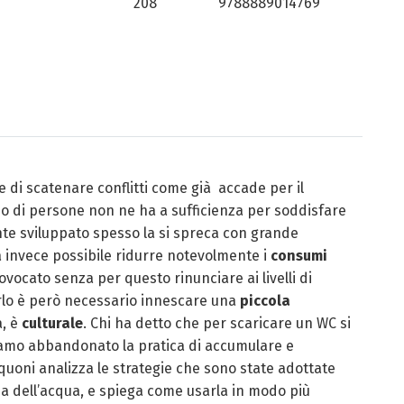
208
9788889014769
ce di scatenare conflitti come già accade per il
ardo di persone non ne ha a sufficienza per soddisfare
nte sviluppato spesso la si spreca con grande
ia invece possibile ridurre notevolmente i
consumi
vocato senza per questo rinunciare ai livelli di
arlo è però necessario innescare una
piccola
a, è
culturale
. Chi ha detto che per scaricare un WC si
amo abbandonato la pratica di accumulare e
cquoni analizza le strategie che sono state adottate
na dell’acqua, e spiega come usarla in modo più