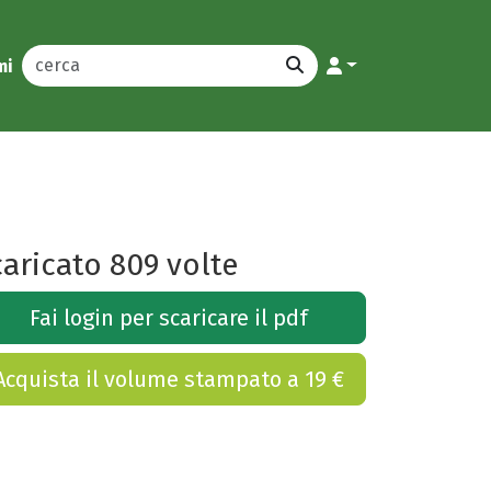
mi
aricato 809 volte
Fai login per scaricare il pdf
Acquista il volume stampato a 19 €