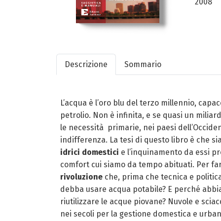
2008
Descrizione
Sommario
L’acqua è l’oro blu del terzo millennio, capa
petrolio. Non è infinita, e se quasi un mili
le necessità primarie, nei paesi dell’Occide
indifferenza. La tesi di questo libro è che s
idrici domestici
e l’inquinamento da essi pro
comfort cui siamo da tempo abituati. Per f
rivoluzione
che, prima che tecnica e politic
debba usare acqua potabile? E perché abbi
riutilizzare le acque piovane? Nuvole e scia
nei secoli per la gestione domestica e urba