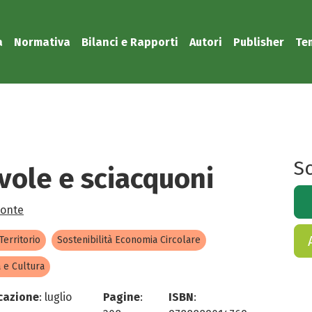
a
Normativa
Bilanci e Rapporti
Autori
Publisher
Te
Sc
vole e sciacquoni
Conte
 Territorio
Sostenibilità Economia Circolare
 e Cultura
cazione
:
luglio
Pagine
:
ISBN
: