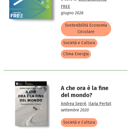
FREE
giugno 2026
Sostenibilità Economia
Circolare
Società e Cultura
Clima Energia
A che ora è la fine
del mondo?
Andrea Segrè
,
Ilaria Pertot
settembre 2020
Società e Cultura