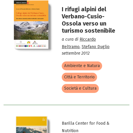
I rifugi alpini del
Verbano-Cusio-
Ossola verso un
turismo sostenibile
a cura di
Riccardo
Beltramo
,
Stefano Duglio
settembre 2012
Ambiente e Natura
Città e Territorio
Società e Cultura
Barilla Center for Food &
Nutrition