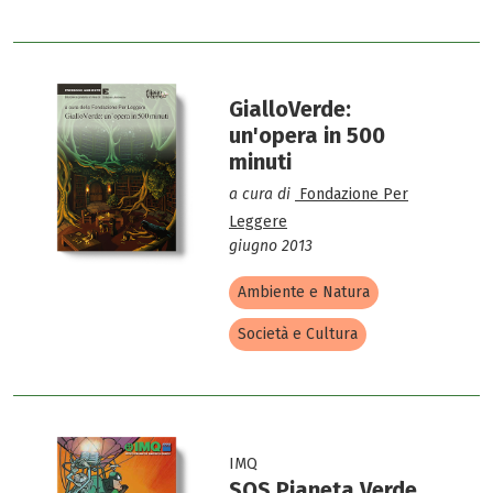
GialloVerde:
un'opera in 500
minuti
a cura di
Fondazione Per
Leggere
giugno 2013
Ambiente e Natura
Società e Cultura
IMQ
SOS Pianeta Verde