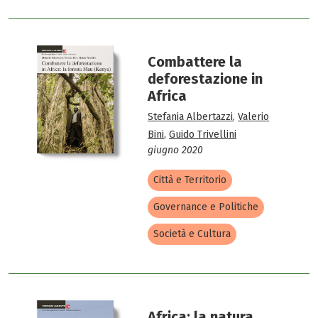
Combattere la
deforestazione in
Africa
Stefania Albertazzi
,
Valerio
Bini
,
Guido Trivellini
giugno 2020
Città e Territorio
Governance e Politiche
Società e Cultura
Africa: la natura