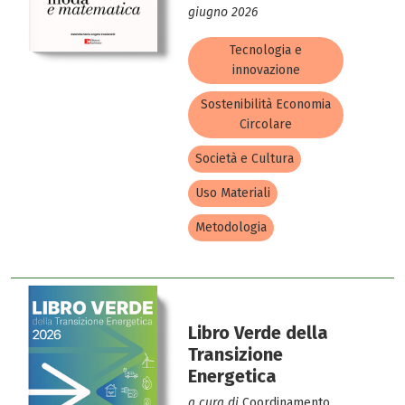
giugno 2026
Tecnologia e
innovazione
Sostenibilità Economia
Circolare
Società e Cultura
Uso Materiali
Metodologia
Libro Verde della
Transizione
Energetica
a cura di
Coordinamento