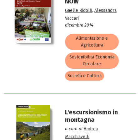
NOW
Gaelle Ridolfi
,
Alessandra
Vaccari
dicembre 2014
Alimentazione e
Agricoltura
Sostenibilità Economia
Circolare
Società e Cultura
L'escursionismo in
montagna
a cura di
Andrea
Macchiavelli