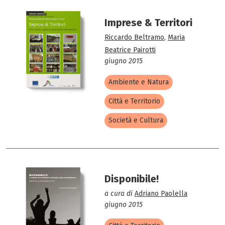
Imprese & Territori
Riccardo Beltramo
,
Maria
Beatrice Pairotti
giugno 2015
Ambiente e Natura
Città e Territorio
Società e Cultura
Disponibile!
a cura di
Adriano Paolella
giugno 2015